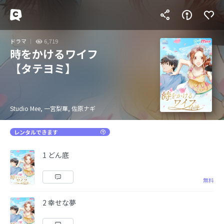
ドラマ
6,719
時をかけるワイフ
【タテヨミ】
Studio Mee, 一宮梨華, 佐原ナギ
レンタルできます
1 どん底
無料
2 幸せな夢