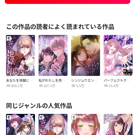
この作品の読者によく読まれている作品
あなたを地獄に堕とすまで
私がわたしを売る理由
シンジュウエンド【タテヨミ】
パーフェクトグリッター
838.2万
607.3万
5.5万
35.4万
同じジャンルの人気作品