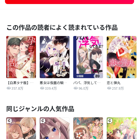
この作品の読者によく読まれている作品
【白黒タテ版】孕むまで乱れいけ～身代わり花嫁と軍服の猛愛
悪女は仮面の騎士に騙されない
パパ、浮気してるよ？娘と二人でクズ夫を捨てます【分冊版】
恋と弾丸
357.8万
339.4万
96.0万
257.9万
同じジャンルの人気作品