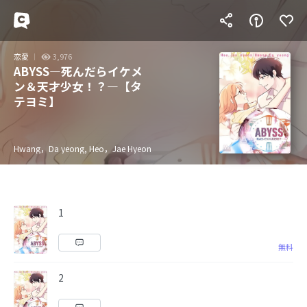
恋愛
3,976
ABYSS―死んだらイケメ
ン＆天才少女！？―【タ
テヨミ】
Hwang，Da yeong, Heo，Jae Hyeon
1
無料
2