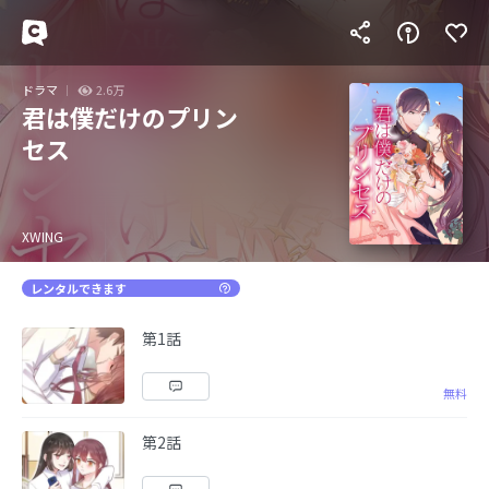
ドラマ
2.6万
君は僕だけのプリン
セス
XWING
レンタルできます
第1話
無料
第2話