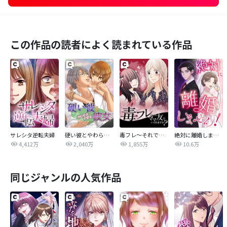
この作品の読者によく読まれている作品
サレシタ逆転夫婦
硬い彼とやわらかすぎる彼女
毒フレ～それでもママ友でいられますか？～
絶対に離婚しません！
4,412万
2,040万
1,855万
10.6万
同じジャンルの人気作品