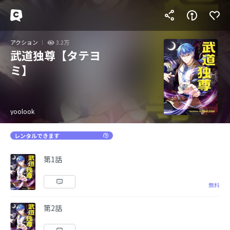
アクション
3.2万
武道独尊【タテヨ
ミ】
yoolook
レンタルできます
第1話
無料
第2話