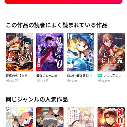
この作品の読者によく読まれている作品
蒼穹の剣【タテヨミ】
最強のレベル0 -解析スキルで完全無双-【タテヨミ】
俺だけ最強超越者～全世界のチート師匠に認められた～【単行本】
レベル至上主義【タテヨミ】
3.2万
3.1万
749
3,097
同じジャンルの人気作品