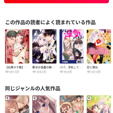
この作品の読者によく読まれている作品
【白黒タテ版】孕むまで乱れいけ～身代わり花嫁と軍服の猛愛
悪女は仮面の騎士に騙されない
パパ、浮気してるよ？娘と二人でクズ夫を捨てます【分冊版】
恋と弾丸
357.5万
339.3万
95.9万
257.9万
同じジャンルの人気作品