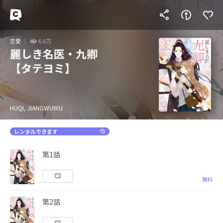
恋愛
6.6万
麗しき名医・九卿
【タテヨミ】
HUQI, JIANGWUWU
レンタルできます
第1話
無料
第2話