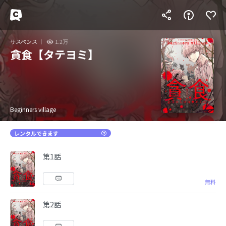
サスペンス
1.2万
貪食【タテヨミ】
Beginners village
レンタルできます
第1話
無料
第2話