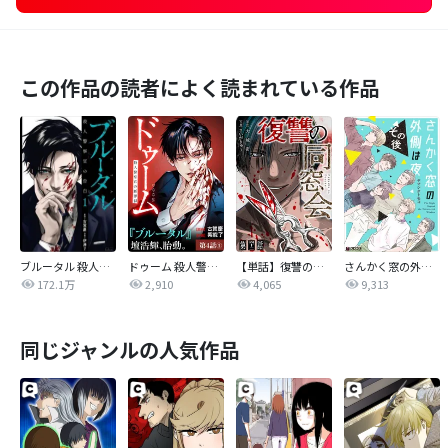
この作品の読者によく読まれている作品
ブルータル 殺人警察官の告白
ドゥーム 殺人警察官の断罪録 分冊版
【単話】復讐の同窓会
さんかく窓の外側は夜
172.1万
2,910
4,065
9,313
同じジャンルの人気作品