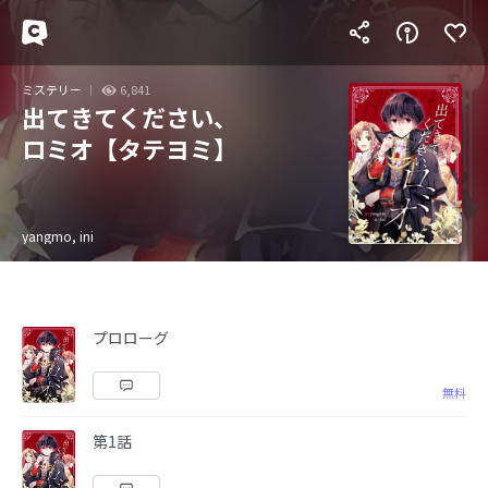
ミステリー
6,841
出てきてください、
ロミオ【タテヨミ】
yangmo, ini
プロローグ
無料
第1話