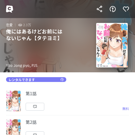
恋愛
2.3万
俺にはあるけどお前には
ないじゃん【タテヨミ】
Yoo Jong pyo, PJS
レンタルできます
第1話
無料
第2話