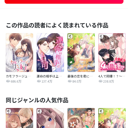
この作品の読者によく読まれている作品
カモフラージュ夫婦
運命の相手は上司だった
最後の恋を君に捧ぐ～余命1年の御曹司～
4人で同棲！？～逆ハーレムハウスへようこそ♥～【改訂版】
686.6万
137.4万
84.0万
238.8万
同じジャンルの人気作品