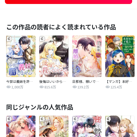
この作品の読者によく読まれている作品
今世は義妹を許しません
後悔はいいから殺してください
旦那様、稼いで離婚させていただきます！
【マンガ】本好きの下剋上 第四部
1,000万
815.6万
139.2万
125.4万
同じジャンルの人気作品