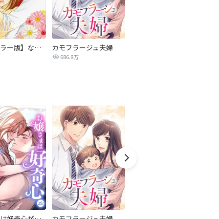
【タテカラー版】なまいきざかり。
カモフラージュ夫婦
【白黒タテ版】孕むまで乱れいけ～身代わり花嫁と軍服の猛愛
686.8万
358.0万
お嬢さまは好奇心が止まらない！
カモフラージュ夫婦
あなたに愛されなくても結構です