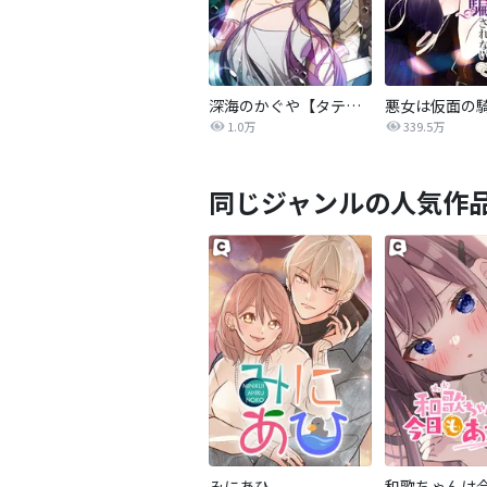
深海のかぐや【タテヨミ】
1.0万
339.5万
同じジャンルの人気作
みにあひ