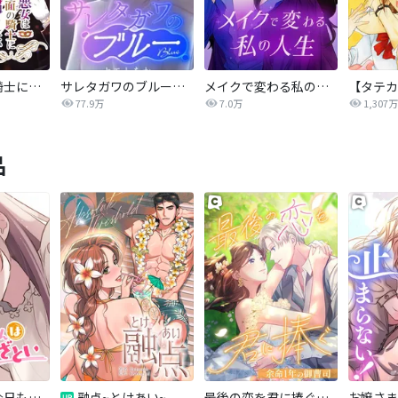
悪女は仮面の騎士に騙されない
サレタガワのブルー【タテヨミ】
メイクで変わる私の人生
77.9万
7.0万
1,307万
品
和歌ちゃんは今日もあざとい
融点~とけあい~
最後の恋を君に捧ぐ～余命1年の御曹司～