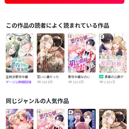
この作品の読者によく読まれている作品
正統派悪役令嬢の裏事情
互いに虜だった
悪役令嬢なのに、狼公爵様に発情されてます
黒幕の公爵が契約結婚を提案しました
163.8万
251.8万
2,631万
ゲージ12時間回復
同じジャンルの人気作品