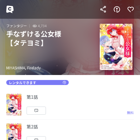
ファンタジー
4,734
手なずける公女様
【タテヨミ】
MIYASHIMA, Firelady
レンタルできます
第1話
無料
第2話