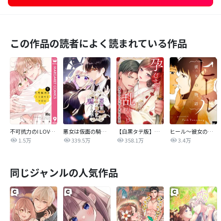
この作品の読者によく読まれている作品
不可抗力のI LOVE YOU
悪女は仮面の騎士に騙されない
【白黒タテ版】孕むまで乱れいけ～身代わり花嫁と軍服の猛愛
ヒール～彼女の物語～【タテヨミ】
1.5万
339.5万
358.1万
3.4万
同じジャンルの人気作品