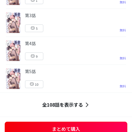
1
無料
第3話
5
無料
第4話
9
無料
第5話
10
無料
全108話を表示する
まとめて購入