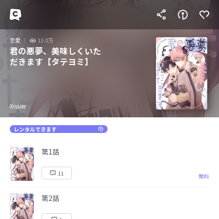
恋愛
13.0万
君の悪夢、美味しくいた
だきます【タテヨミ】
Xiyuer
レンタルできます
第1話
11
無料
第2話