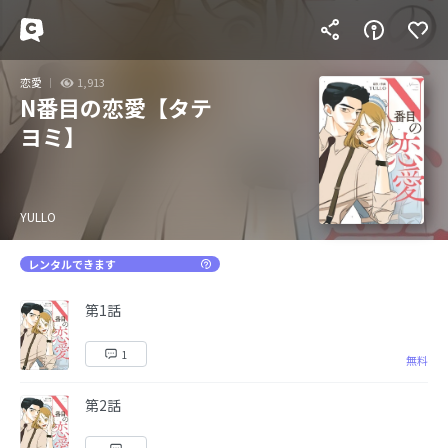
恋愛
1,913
N番目の恋愛【タテ
ヨミ】
YULLO
レンタルできます
第1話
1
無料
第2話