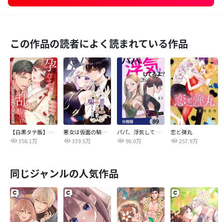
この作品の読者によく読まれている作品
【白黒タテ版】孕むまで乱れいけ～身代わり花嫁と軍服の猛愛
悪女は仮面の騎士に騙されない
パパ、浮気してるよ？娘と二人でクズ夫を捨てます【分冊版】
恋と弾丸
358.1万
339.5万
96.0万
257.9万
同じジャンルの人気作品