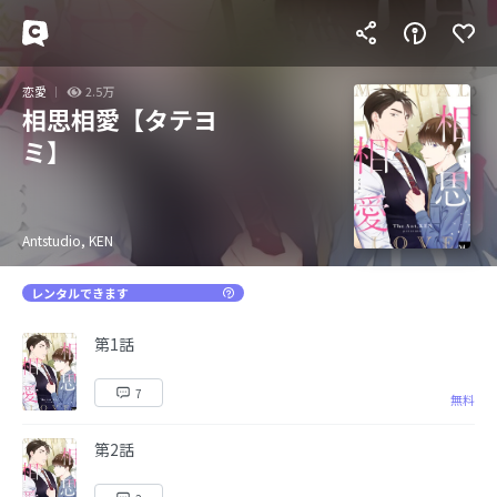
恋愛
2.5万
相思相愛【タテヨ
ミ】
Antstudio, KEN
レンタルできます
第1話
7
無料
第2話