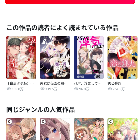
この作品の読者によく読まれている作品
【白黒タテ版】孕むまで乱れいけ～身代わり花嫁と軍服の猛愛
悪女は仮面の騎士に騙されない
パパ、浮気してるよ？娘と二人でクズ夫を捨てます【分冊版】
恋と弾丸
358.0万
339.5万
96.0万
257.9万
同じジャンルの人気作品