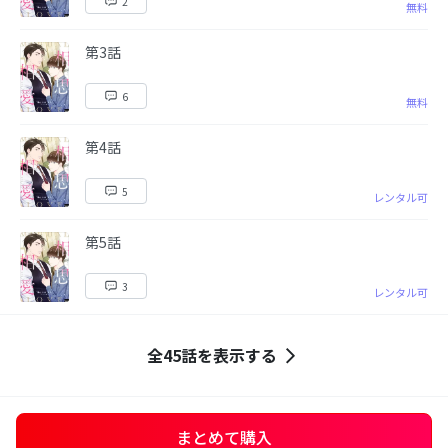
2
無料
第3話
6
無料
第4話
5
レンタル可
第5話
3
レンタル可
全45話を表示する
まとめて購入