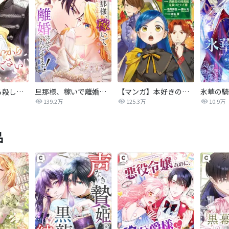
後悔はいいから殺してください
旦那様、稼いで離婚させていただきます！
【マンガ】本好きの下剋上 第四部
139.2万
125.3万
10.9万
品