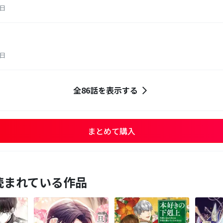
6日
6日
全86話を表示する
まとめて購入
読まれている作品