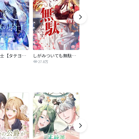
氷華の騎士【タテヨミ】
しがみついても無駄です【タテヨミ】
転生したら平民でした。～生活水準に耐えられないので貴族を目指します～（コミック）
27.8万
9.2万