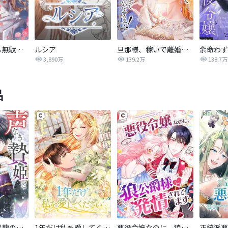
しがみついても無駄です【タテヨミ】
ルシア
旦那様、稼いで離婚させていただきます！
3,890万
139.2万
138.7万
品
声なき贄姫と黒龍の結婚
1年だけ私を愛してください
悪役令嬢なのに、狼公爵様に発情されてます