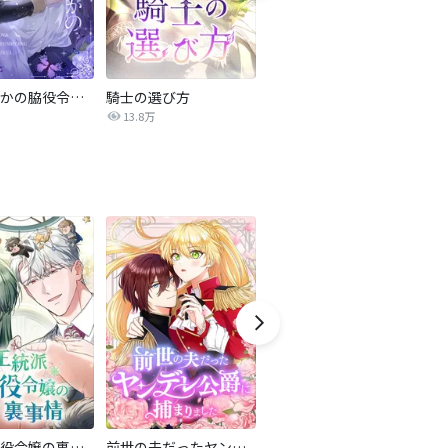
余命わずかの脇役令嬢【タテヨミ】
騎士の選び方
悪役王女に転生したら、崩壊寸前の王国を救います【タテヨミ】
13.8万
6,636
正統派悪役令嬢の裏事情
前世の夫だったヤンデレ公爵に捕まりました
黒幕の公爵が契約結婚を提案しました