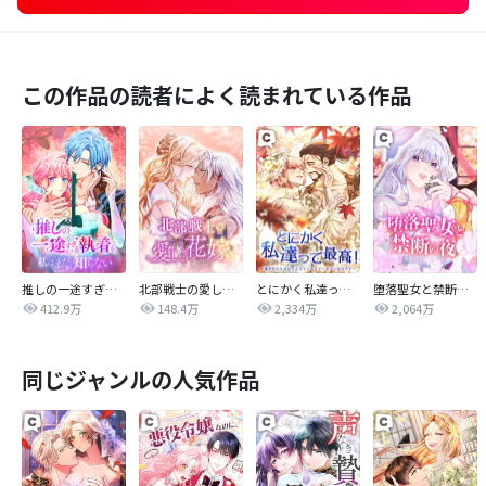
この作品の読者によく読まれている作品
推しの一途すぎる執着を、私はまだ知らない
北部戦士の愛しい花嫁
とにかく私達って最高！～誰がなんと言おうとロマンスファンタジーなのです～
堕落聖女と禁断の夜
412.9万
148.4万
2,334万
2,064万
同じジャンルの人気作品