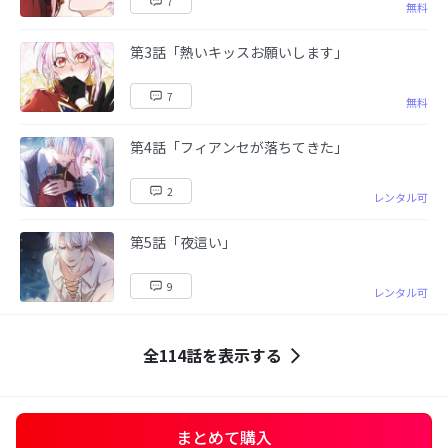
7
無料
第3話「熱いキッスお願いします」
7
無料
第4話「フィアンセが落ちてきた」
2
レンタル可
第5話「夜這い」
9
レンタル可
全114話を表示する
まとめて購入