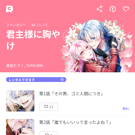
ファンタジー
253.4万
君主様に胸や
け
奥田たすく, SORAJIMA
レンタルできます
第1話「その男、ゴミ人間につき」
13
無料
第2話「誰でもいいって言ったよね？」