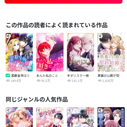
この作品の読者によく読まれている作品
潔癖皇帝はリアナ令嬢だけに触れられたい
あんた私のことを好きだったの？
オダリスク～侯爵が彼女を鑑賞する訳～
黒幕の公爵が契約結婚を提案しました
149.8万
95.3万
191.3万
2,636万
同じジャンルの人気作品