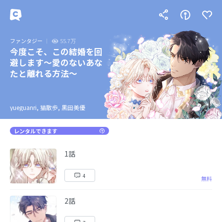
ファンタジー
55.7万
今度こそ、この結婚を回
避します～愛のないあな
たと離れる方法～
yueguanri, 猫散歩, 黒田美優
レンタルできます
1話
4
無料
2話