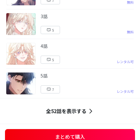
7
無料
3話
5
無料
4話
5
レンタル可
5話
7
レンタル可
全52話を表示する
まとめて購入