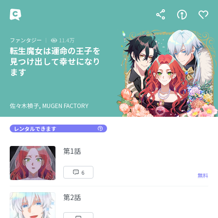
ファンタジー
11.4万
転生魔女は運命の王子を
見つけ出して幸せになり
ます
佐々木禎子, MUGEN FACTORY
レンタルできます
第1話
6
無料
第2話