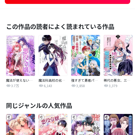
この作品の読者によく読まれている作品
魔法が使えない悪役令嬢に転生しました【タテヨミ】
魔法科高校の劣等生 師族会議編
強すぎて勇者パーティーを卒業した最強剣士、魔法学園でも愛される
稀代の悪女、三度目の人生で【無才無能】を楽しむ【分冊版】
3.7万
6,143
3,858
3,379
同じジャンルの人気作品