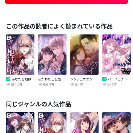
この作品の読者によく読まれている作品
あなたを地獄に堕とすまで
私がわたしを売る理由
シンジュウエンド【タテヨミ】
パーフェクトグリッター
834.1万
606.4万
5.4万
34.9万
同じジャンルの人気作品