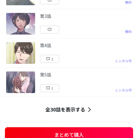
無料
第3話
無料
第4話
2
レンタル可
第5話
1
レンタル可
全30話を表示する
まとめて購入