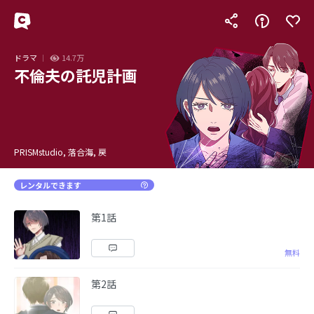
ドラマ
14.7万
不倫夫の託児計画
PRISMstudio, 落合海, 戻
レンタルできます
第1話
無料
第2話