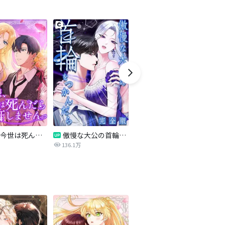
旦那様、今世は死んだら許しません
傲慢な大公の首輪をつかんだら【完全版】
転生令嬢の辞書に容赦なんてありません
136.1万
16.5万