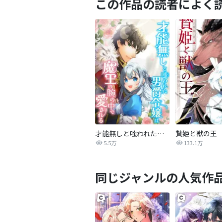
この作品の読者によく
才能無しと嗤われた男爵令嬢は魔王の腕の中で愛される【タテヨミ】
贄姫と獣の王
5.5万
133.1万
同じジャンルの人気作