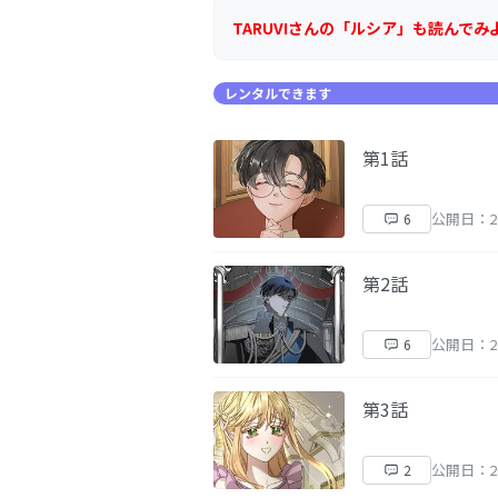
TARUVIさんの「ルシア」も読んでみ
レンタルできます
第1話
公開日：20
6
第2話
公開日：20
6
第3話
公開日：20
2