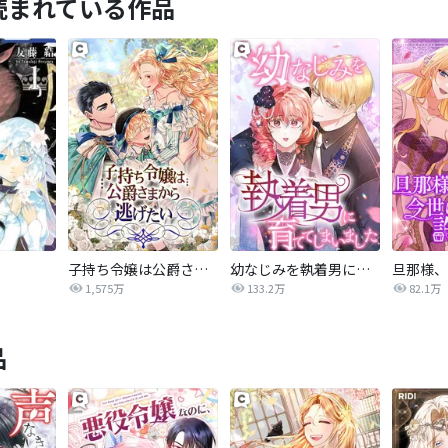
読まれている作品
子持ち令嬢は公爵さまから逃げたい
幼なじみを執着男に育ててしまいました
1,575万
133.2万
82.1万
品