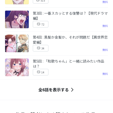
515
無料
第3回 : 一番スカッとする復讐は？【現代ドラマ
編】
72
無料
第4回 : 黒髪か金髪か、それが問題だ【異世界恋
愛編】
34
無料
第5回 : 「和歌ちゃん」と一緒に読みたい作品
は？
14
無料
全6話を表示する