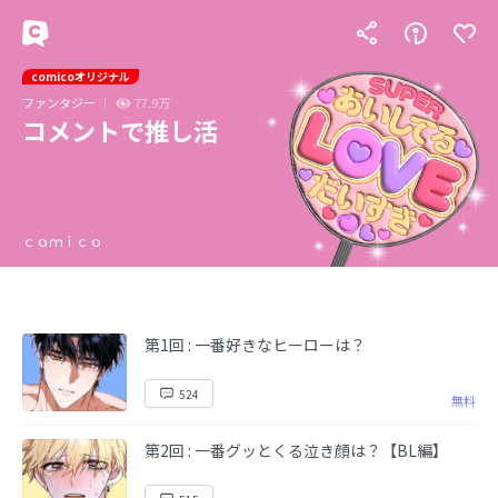
comicoオリジナル
ファンタジー
77.9万
コメントで推し活
ｃｏｍｉｃｏ
第1回 : 一番好きなヒーローは？
524
無料
第2回 : 一番グッとくる泣き顔は？【BL編】