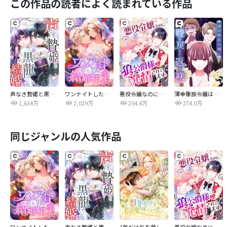
この作品の読者によく読まれている作品
声なき贄姫と黒龍の結婚
ワンナイトした男は結婚相手でした
悪役令嬢なのに、狼公爵様に発情されてます
薄幸華族令嬢は時を戻りて返り咲く
1,634万
2,029万
254.4万
274.0万
同じジャンルの人気作品
ワンナイトした男は結婚相手でした
声なき贄姫と黒龍の結婚
1年だけ私を愛してください
悪役令嬢なのに、狼公爵様に発情されてます