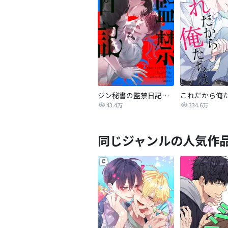
ジン秘書の監禁日記【タテヨミ】
これだから俺
43.4万
334.6万
同じジャンルの人気作