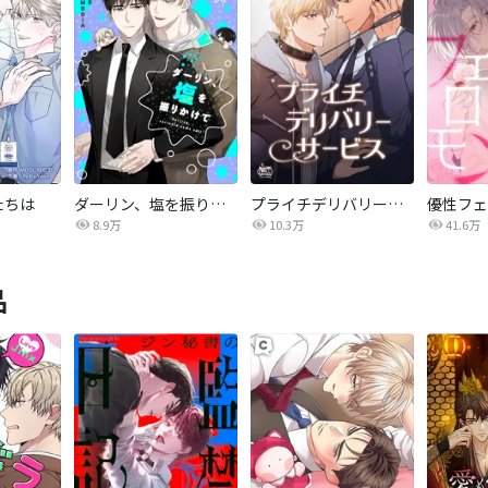
たちは
ダーリン、塩を振りかけて【タテヨミ】
プライチデリバリーサービス【完全版】
優性フェ
8.9万
10.3万
41.6万
品