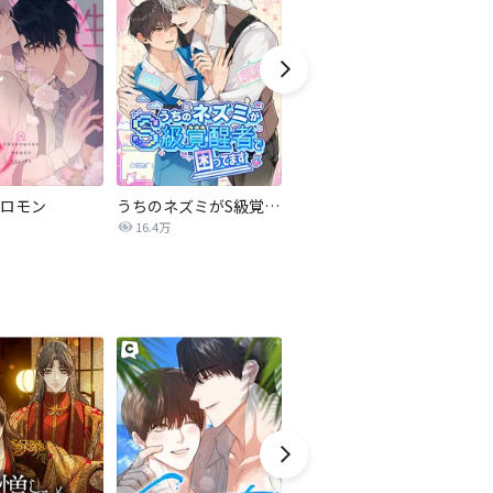
ロモン
うちのネズミがS級覚醒者で困ってます
ラブジンクス
16.4万
1,668万