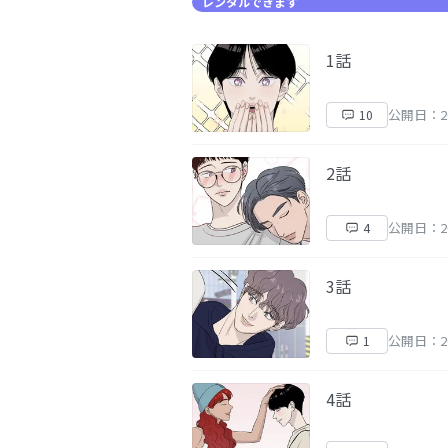
レンタルできます
1話
公開日：20
10
2話
公開日：20
4
3話
公開日：20
1
4話