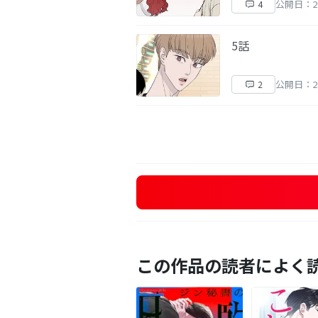
公開日：20
4
5話
公開日：20
2
この作品の読者によく