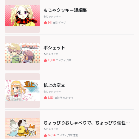
もじゃクッキー短編集
もじゃクッキー
148
日常,ギャグ
ポシェット
もじゃクッキー
43,430
コメディ,日常
机上の空文
もじゃクッキー
8,630
日常,学園,ドラマ
ちょっぴりおしゃべりで、ちょっぴり個性的
などうぶつさんたち
もじゃクッキー
797,346
コメディ,日常,恋愛