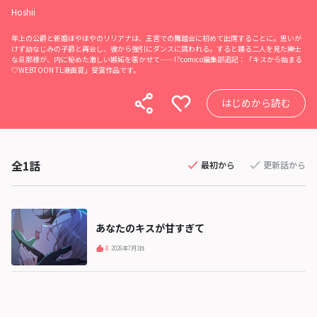
Hoshii
年上の公爵と新婚ほやほやのリリアナは、王宮での舞踏会に初めて出席することに。思いが
けず幼なじみの子爵と再会し、彼から強引にダンスに誘われる。すると踊る二人を見た紳士
な旦那様が、内に秘めた激しい嫉妬を覗かせて——!?comico編集部追記：「キスから始まる
♡WEBTOON TL漫画賞」受賞作品です。
はじめから読む
全1話
最初から
更新話から
あなたのキスが甘すぎて
8
2026年7月3日