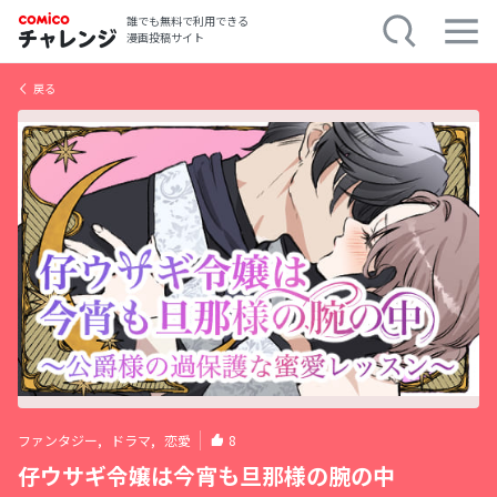
誰でも無料で利用できる
漫画投稿サイト
戻る
ファンタジー,
ドラマ,
恋愛
8
仔ウサギ令嬢は今宵も旦那様の腕の中